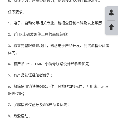
、持续学习，总结经验教训，提高技术及项目管理水平。
6
任职要求：
、电子、自动化等相关专业，统招全日制本科及以上学历；
1
、
年以上研发硬件工程师岗位经验；
2
3
、独立完整跟进过项目，熟悉电子产品开发、测试流程经验者
3
优先；
、有产品
、
、小信号线路设计经验者优先；
4
EMC
EMI
、有产品认证经验者优先；
5
、熟练使用铬铁焊
元件，风枪吹
元件，万用表、示波
6
0402
QFN
器等仪器；
、了解接触过蓝牙及
产品者优先；
7
GPS
、热爱运动；
8